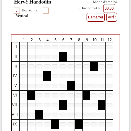
Hervé Hardoüin
Mode d'emploi
Chronomètre :
Horizontal
Vertical
1
2
3
4
5
6
7
8
9
10
11
12
I
II
III
IV
V
VI
VII
VIII
IX