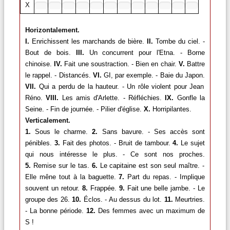
X
Horizontalement.
I.
Enrichissent les marchands de bière.
II.
Tombe du ciel. -
Bout de bois.
III.
Un concurrent pour l'Etna. - Borne
chinoise.
IV.
Fait une soustraction. - Bien en chair.
V.
Battre
le rappel. - Distancés.
VI.
GI, par exemple. - Baie du Japon.
VII.
Qui a perdu de la hauteur. - Un rôle violent pour Jean
Réno.
VIII.
Les amis d'Arlette. - Réfléchies.
IX.
Gonfle la
Seine. - Fin de journée. - Pilier d'église.
X.
Horripilantes.
Verticalement.
1.
Sous le charme.
2.
Sans bavure. - Ses accès sont
pénibles.
3.
Fait des photos. - Bruit de tambour.
4.
Le sujet
qui nous intéresse le plus. - Ce sont nos proches.
5.
Remise sur le tas.
6.
Le capitaine est son seul maître. -
Elle mêne tout à la baguette.
7.
Part du repas. - Implique
souvent un retour.
8.
Frappée.
9.
Fait une belle jambe. - Le
groupe des 26.
10.
Éclos. - Au dessus du lot.
11.
Meurtries.
- La bonne période.
12.
Des femmes avec un maximum de
S !