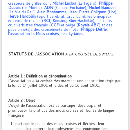
créateurs de grilles dont
Michel Laclos
(Le Figaro),
Philippe
Dupuis
(Le Monde),
ADN
(Canard Enchaîné),
Michel Baudoin
(La Vie du Rail),
Alain Bonhomme
,
Jean-Pierre Colignon
(Lire),
Hervé Hardoüin
(Sport cérébral, Cruci.com), les principaux
éditeurs de revues (
RCI
,
Keesing
,
Guy Hachette
), les clubs
cruciverbistes français (
CCF
) et belge (
Royale
ABC
) et des
passionné(e)s des croisements de mots,
Philippe Détrie
,
l'association
Is Mots croisés
, Les
Lyriades
.
STATUTS
DE L’ASSOCIATION
A LA CROISÉE DES MOTS
Article 1 : Définition et dénomination
L'association
A la croisée des mots
est une association régie par
er
la loi du 1
juillet 1901 et le décret du 16 août 1901.
Article 2 : Objet
L'objet de l'association est de partager, développer et
promouvoir la pratique des mots croisés et fléchés de langue
française.
partager le plaisir des mots croisés et fléchés : leur
sens, leur univers, leur polysémie, leur équivoque, leur