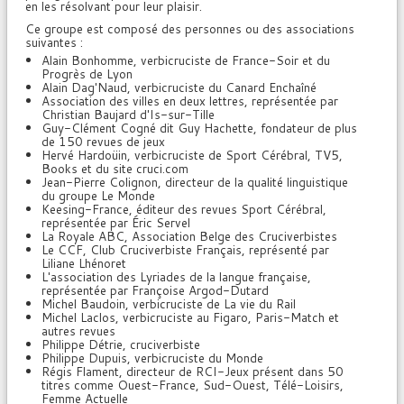
en les résolvant pour leur plaisir.
Ce groupe est composé des personnes ou des associations
suivantes :
Alain Bonhomme, verbicruciste de France-Soir et du
Progrès de Lyon
Alain Dag'Naud, verbicruciste du Canard Enchaîné
Association des villes en deux lettres, représentée par
Christian Baujard d'Is-sur-Tille
Guy-Clément Cogné dit Guy Hachette, fondateur de plus
de 150 revues de jeux
Hervé Hardoüin, verbicruciste de Sport Cérébral, TV5,
Books et du site cruci.com
Jean-Pierre Colignon, directeur de la qualité linguistique
du groupe Le Monde
Keesing-France, éditeur des revues Sport Cérébral,
représentée par Éric Servel
La Royale ABC, Association Belge des Cruciverbistes
Le CCF, Club Cruciverbiste Français, représenté par
Liliane Lhénoret
L'association des Lyriades de la langue française,
représentée par Françoise Argod-Dutard
Michel Baudoin, verbicruciste de La vie du Rail
Michel Laclos, verbicruciste au Figaro, Paris-Match et
autres revues
Philippe Détrie, cruciverbiste
Philippe Dupuis, verbicruciste du Monde
Régis Flament, directeur de RCI-Jeux présent dans 50
titres comme Ouest-France, Sud-Ouest, Télé-Loisirs,
Femme Actuelle